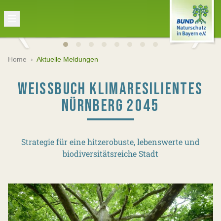
Home
›
Aktuelle Meldungen
WEISSBUCH KLIMARESILIENTES N
ÜRNBERG 2045
Strategie für eine hitzerobuste, lebenswerte und
biodiversitätsreiche Stadt