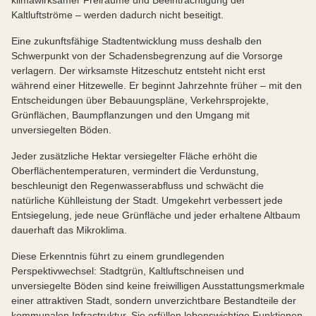
klimawirksamer Freiräume und Beeinträchtigung der
Kaltluftströme – werden dadurch nicht beseitigt.
Eine zukunftsfähige Stadtentwicklung muss deshalb den
Schwerpunkt von der Schadensbegrenzung auf die Vorsorge
verlagern. Der wirksamste Hitzeschutz entsteht nicht erst
während einer Hitzewelle. Er beginnt Jahrzehnte früher – mit den
Entscheidungen über Bebauungspläne, Verkehrsprojekte,
Grünflächen, Baumpflanzungen und den Umgang mit
unversiegelten Böden.
Jeder zusätzliche Hektar versiegelter Fläche erhöht die
Oberflächentemperaturen, vermindert die Verdunstung,
beschleunigt den Regenwasserabfluss und schwächt die
natürliche Kühlleistung der Stadt. Umgekehrt verbessert jede
Entsiegelung, jede neue Grünfläche und jeder erhaltene Altbaum
dauerhaft das Mikroklima.
Diese Erkenntnis führt zu einem grundlegenden
Perspektivwechsel: Stadtgrün, Kaltluftschneisen und
unversiegelte Böden sind keine freiwilligen Ausstattungsmerkmale
einer attraktiven Stadt, sondern unverzichtbare Bestandteile der
kommunalen Infrastruktur. Sie erfüllen lebenswichtige Funktionen