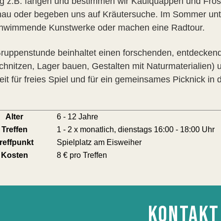
ng z.B. fangen und bestimmen wir Kaulquappen und Frös
au oder begeben uns auf Kräutersuche. Im Sommer unt
hwimmende Kunstwerke oder machen eine Radtour.
ruppenstunde beinhaltet einen forschenden, entdeckenden
chnitzen, Lager bauen, Gestalten mit Naturmaterialien) u
it für freies Spiel und für ein gemeinsames Picknick in 
Alter
6 - 12 Jahre
Treffen
1 - 2 x monatlich, dienstags 16:00 - 18:00 Uhr
reffpunkt
Spielplatz am Eisweiher
Kosten
8 € pro Treffen
KONTAKT