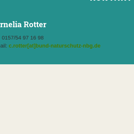
rnelia Rotter
.: 0157/54 97 16 98
ail:
c.rotter[at]bund-naturschutz-nbg.de