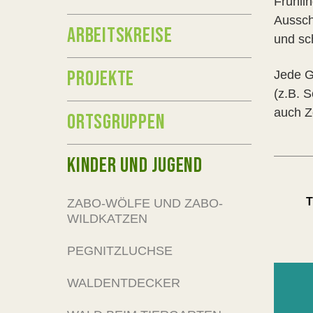
Frühli
Aussch
ARBEITSKREISE
und sc
PROJEKTE
Jede G
(z.B. S
auch Ze
ORTSGRUPPEN
KINDER UND JUGEND
T
ZABO-WÖLFE UND ZABO-
WILDKATZEN
PEGNITZLUCHSE
WALDENTDECKER