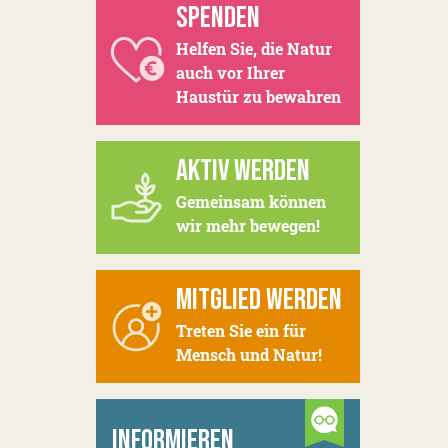
SPENDEN
Helfen Sie, die Natur
auch vor Ihrer
Haustür zu bewahren
AKTIV WERDEN
Gemeinsam können
wir mehr bewegen!
MITGLIED WERDEN
Treten Sie ein für
Mensch und Natur!
INFORMIEREN