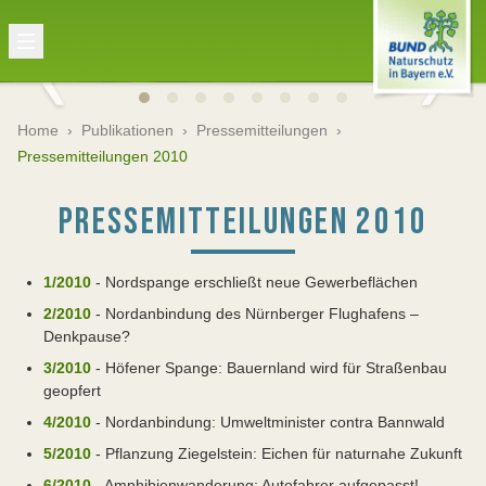
Home
›
Publikationen
›
Pressemitteilungen
›
Pressemitteilungen 2010
PRESSEMITTEILUNGEN 2010
1/2010
- Nordspange erschließt neue Gewerbeflächen
2/2010
- Nordanbindung des Nürnberger Flughafens –
Denkpause?
3/2010
- Höfener Spange: Bauernland wird für Straßenbau
geopfert
4/2010
- Nordanbindung: Umweltminister contra Bannwald
5/2010
- Pflanzung Ziegelstein: Eichen für naturnahe Zukunft
6/2010
- Amphibienwanderung: Autofahrer aufgepasst!