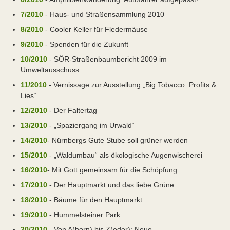
7/2010
- Haus- und Straßensammlung 2010
8/2010
- Cooler Keller für Fledermäuse
9/2010
- Spenden für die Zukunft
10/2010
- SÖR-Straßenbaumbericht 2009 im
Umweltausschuss
11/2010
- Vernissage zur Ausstellung „Big Tobacco: Profits &
Lies“
12/2010
- Der Faltertag
13/2010
- „Spaziergang im Urwald“
14/2010
- Nürnbergs Gute Stube soll grüner werden
15/2010
- „Waldumbau“ als ökologische Augenwischerei
16/2010
- Mit Gott gemeinsam für die Schöpfung
17/2010
- Der Hauptmarkt und das liebe Grüne
18/2010
- Bäume für den Hauptmarkt
19/2010
- Hummelsteiner Park
20/2010
- Von A(horn) bis Z(eder): Neue