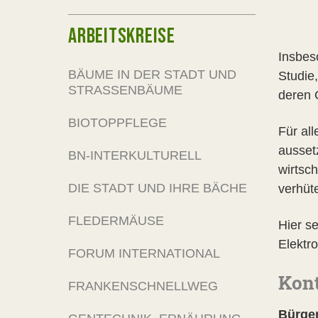
ARBEITSKREISE
Insbes
BÄUME IN DER STADT UND
Studie
STRASSENBÄUME
deren G
BIOTOPPFLEGE
Für al
aussetz
BN-INTERKULTURELL
wirtsc
DIE STADT UND IHRE BÄCHE
verhüt
FLEDERMÄUSE
Hier se
Elektr
FORUM INTERNATIONAL
Kon
FRANKENSCHNELLWEG
Bürger