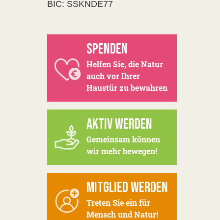
BIC: SSKNDE77
SPENDEN
Helfen Sie, die Natur
auch vor Ihrer
Haustür zu bewahren
AKTIV WERDEN
Gemeinsam können
wir mehr bewegen!
MITGLIED WERDEN
Treten Sie ein für
Mensch und Natur!