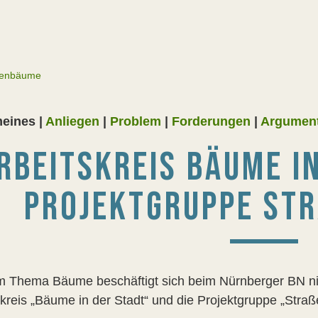
aßenbäume
eines |
Anliegen
|
Problem
|
Forderungen
|
Argumen
RBEITSKREIS BÄUME I
PROJEKTGRUPPE ST
m Thema Bäume beschäftigt sich beim Nürnberger BN nic
skreis „Bäume in der Stadt“ und die Projektgruppe „St