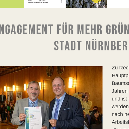
NGAGEMENT FÜR MEHR GRÜN
STADT NÜRNBER
Zu Rech
Hauptpr
Baumsch
Jahren 
und ist
werden 
nach ne
Arbeits