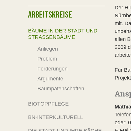
Der Hin
ARBEITSKREISE
Nürnbe
mit. D
BÄUME IN DER STADT UND
unbeha
STRASSENBÄUME
allen 
2009 
Anliegen
arbeit
Problem
Forderungen
Für Ba
Projek
Argumente
Baumpatenschaften
Ans
BIOTOPPFLEGE
Mathi
Telefo
BN-INTERKULTURELL
oder: 0
E-Mail
DIE STADT UND IHRE BÄCHE