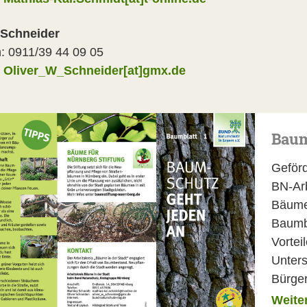
 Schneider
n: 0911/39 44 09 05
:
Oliver_W_Schneider[at]gmx.de
Baum
Geförd
BN-Arb
Bäume 
Baumbl
Vortei
Unters
Bürger
Weite