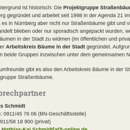
tergrund ist historisch: Die
Projektgruppe Straßenbä
rg gegründet und arbeitet seit 1998 in der Agenda 21 
a es in Nürnberg aber nicht nur Straßenbäume gibt und
ndelt blieben oder nur sporadisch angepackt wurden, wu
Bäumen in der Stadt zu widmen (im öffentlichen und pri
der
Arbeitskreis Bäume in der Stadt
gegründet. Aufgru
en beide Gruppen inzwischen unter dem gemeinsamen 
umfreunde gibt es also den Arbeitskreis Bäume in der S
tgruppe Straßenbäume.
prechpartner
as Schmidt
n: 0911/45 76 06 (BN-Geschäftsstelle)
911/58 18 900 (privat)
:
Mathias-Kai.Schmidt[at]t-online.de