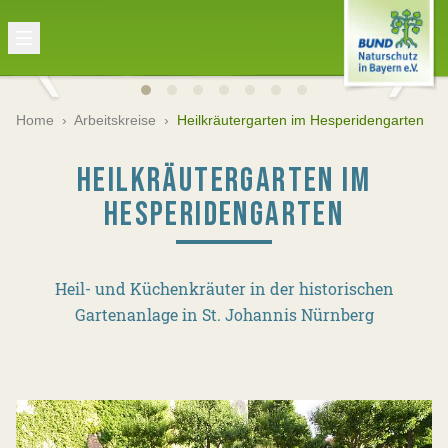
Home
›
Arbeitskreise
›
Heilkräutergarten im Hesperidengarten
HEILKRÄUTERGARTEN IM
HESPERIDENGARTEN
Heil- und Küchenkräuter in der historischen
Gartenanlage in St. Johannis Nürnberg