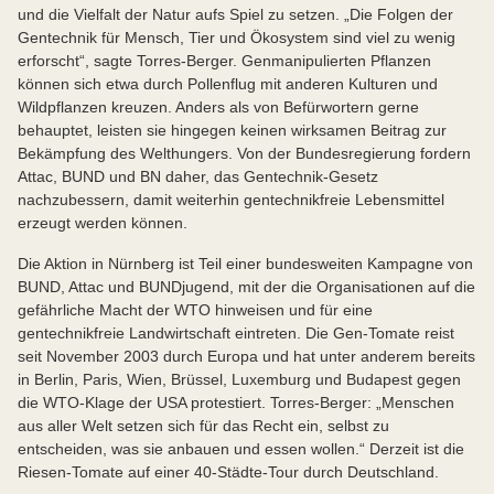
und die Vielfalt der Natur aufs Spiel zu setzen. „Die Folgen der
Gentechnik für Mensch, Tier und Ökosystem sind viel zu wenig
erforscht“, sagte Torres-Berger. Genmanipulierten Pflanzen
können sich etwa durch Pollenflug mit anderen Kulturen und
Wildpflanzen kreuzen. Anders als von Befürwortern gerne
behauptet, leisten sie hingegen keinen wirksamen Beitrag zur
Bekämpfung des Welthungers. Von der Bundesregierung fordern
Attac, BUND und BN daher, das Gentechnik-Gesetz
nachzubessern, damit weiterhin gentechnikfreie Lebensmittel
erzeugt werden können.
Die Aktion in Nürnberg ist Teil einer bundesweiten Kampagne von
BUND, Attac und BUNDjugend, mit der die Organisationen auf die
gefährliche Macht der WTO hinweisen und für eine
gentechnikfreie Landwirtschaft eintreten. Die Gen-Tomate reist
seit November 2003 durch Europa und hat unter anderem bereits
in Berlin, Paris, Wien, Brüssel, Luxemburg und Budapest gegen
die WTO-Klage der USA protestiert. Torres-Berger: „Menschen
aus aller Welt setzen sich für das Recht ein, selbst zu
entscheiden, was sie anbauen und essen wollen.“ Derzeit ist die
Riesen-Tomate auf einer 40-Städte-Tour durch Deutschland.