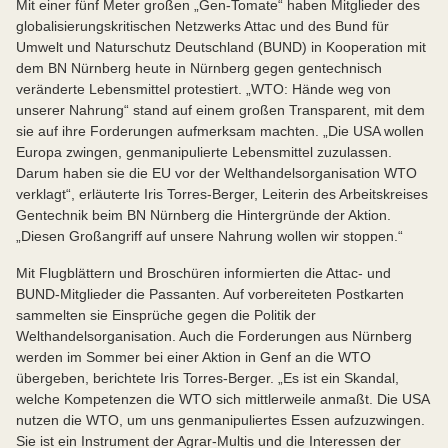
Mit einer fünf Meter großen „Gen-Tomate“ haben Mitglieder des
globalisierungskritischen Netzwerks Attac und des Bund für
Umwelt und Naturschutz Deutschland (BUND) in Kooperation mit
dem BN Nürnberg heute in Nürnberg gegen gentechnisch
veränderte Lebensmittel protestiert. „WTO: Hände weg von
unserer Nahrung“ stand auf einem großen Transparent, mit dem
sie auf ihre Forderungen aufmerksam machten. „Die USA wollen
Europa zwingen, genmanipulierte Lebensmittel zuzulassen.
Darum haben sie die EU vor der Welthandelsorganisation WTO
verklagt“, erläuterte Iris Torres-Berger, Leiterin des Arbeitskreises
Gentechnik beim BN Nürnberg die Hintergründe der Aktion.
„Diesen Großangriff auf unsere Nahrung wollen wir stoppen.“
Mit Flugblättern und Broschüren informierten die Attac- und
BUND-Mitglieder die Passanten. Auf vorbereiteten Postkarten
sammelten sie Einsprüche gegen die Politik der
Welthandelsorganisation. Auch die Forderungen aus Nürnberg
werden im Sommer bei einer Aktion in Genf an die WTO
übergeben, berichtete Iris Torres-Berger. „Es ist ein Skandal,
welche Kompetenzen die WTO sich mittlerweile anmaßt. Die USA
nutzen die WTO, um uns genmanipuliertes Essen aufzuzwingen.
Sie ist ein Instrument der Agrar-Multis und die Interessen der