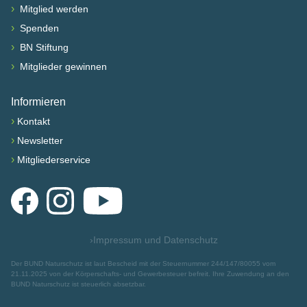
›
Mitglied werden
›
Spenden
›
BN Stiftung
›
Mitglieder gewinnen
Informieren
›
Kontakt
›
Newsletter
›
Mitgliederservice
Facebook
Instagram
YouTube
›
Impressum und Datenschutz
Der BUND Naturschutz ist laut Bescheid mit der Steuernummer 244/147/80055 vom
21.11.2025 von der Körperschafts- und Gewerbesteuer befreit. Ihre Zuwendung an den
BUND Naturschutz ist steuerlich absetzbar.