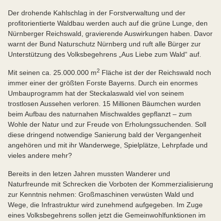
Der drohende Kahlschlag in der Forstverwaltung und der
profitorientierte Waldbau werden auch auf die grüne Lunge, den
Nürnberger Reichswald, gravierende Auswirkungen haben. Davor
warnt der Bund Naturschutz Nürnberg und ruft alle Bürger zur
Unterstützung des Volksbegehrens „Aus Liebe zum Wald“ auf.
2
Mit seinen ca. 25.000.000 m
Fläche ist der der Reichswald noch
immer einer der größten Forste Bayerns. Durch ein enormes
Umbauprogramm hat der Steckalaswald viel von seinem
trostlosen Aussehen verloren. 15 Millionen Bäumchen wurden
beim Aufbau des naturnahen Mischwaldes gepflanzt – zum
Wohle der Natur und zur Freude von Erholungssuchenden. Soll
diese dringend notwendige Sanierung bald der Vergangenheit
angehören und mit ihr Wanderwege, Spielplätze, Lehrpfade und
vieles andere mehr?
Bereits in den letzen Jahren mussten Wanderer und
Naturfreunde mit Schrecken die Vorboten der Kommerzialisierung
zur Kenntnis nehmen: Großmaschinen verwüsten Wald und
Wege, die Infrastruktur wird zunehmend aufgegeben. Im Zuge
eines Volksbegehrens sollen jetzt die Gemeinwohlfunktionen im