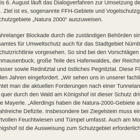
is 6. August läuft das Dialogverfahren zur Umsetzung der
. Ziel ist es, sogenannte FFH-Gebiete und Vogelschutzg
chutzgebiete „Natura 2000“ auszuweisen.
jahrelanger Blockade durch die zuständigen Behörden si
amtes für Umweltschutz auch für das Stadtgebiet Nürnb
chutzrichtlinie vorgesehen. So sind bei den Vorschläge
hmausenbuck, große Teile des Hafenwaldes, der Reichs
sser sowie Rednitztal und östliches Pegnitztal. Diese F
elen Jahren eingefordert. „Wir sehen uns in unserer fachl
htet man die aktuellen Forderungen nach einer Tunnela
 quer durch den Wald am Königshof ist dieser Schutz dri
e Mayerle. „Allerdings haben die Natura-2000-Gebiete 
ahlreiche Defizite. Insbesondere bei Ziegelstein muss 
rtvollen Feuchtwiesen und Tümpel umfasst. Auch am Mo
igshof ist die Ausweisung zum Schutzgebiet erforderlich