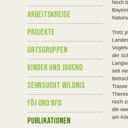
Noch b
Bayern
ARBEITSKREISE
Naturs
PROJEKTE
Trotz 
Landes
ORTSGRUPPEN
Vogels
der Sc
Langwa
KINDER UND JUGEND
seit vi
Betrac
SEHNSUCHT WILDNIS
Trasse
Theres
FÖJ UND BFD
noch z
die we
am Kön
PUBLIKATIONEN