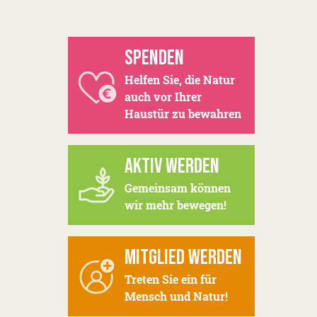
SPENDEN
Helfen Sie, die Natur
auch vor Ihrer
Haustür zu bewahren
AKTIV WERDEN
Gemeinsam können
wir mehr bewegen!
MITGLIED WERDEN
Treten Sie ein für
Mensch und Natur!