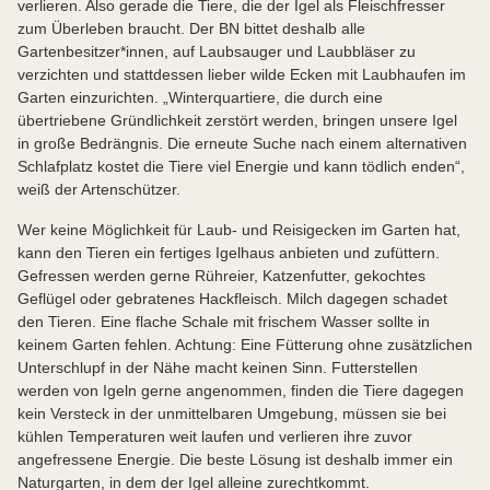
verlieren. Also gerade die Tiere, die der Igel als Fleischfresser
zum Überleben braucht. Der BN bittet deshalb alle
Gartenbesitzer*innen, auf Laubsauger und Laubbläser zu
verzichten und stattdessen lieber wilde Ecken mit Laubhaufen im
Garten einzurichten. „Winterquartiere, die durch eine
übertriebene Gründlichkeit zerstört werden, bringen unsere Igel
in große Bedrängnis. Die erneute Suche nach einem alternativen
Schlafplatz kostet die Tiere viel Energie und kann tödlich enden“,
weiß der Artenschützer.
Wer keine Möglichkeit für Laub- und Reisigecken im Garten hat,
kann den Tieren ein fertiges Igelhaus anbieten und zufüttern.
Gefressen werden gerne Rühreier, Katzenfutter, gekochtes
Geflügel oder gebratenes Hackfleisch. Milch dagegen schadet
den Tieren. Eine flache Schale mit frischem Wasser sollte in
keinem Garten fehlen. Achtung: Eine Fütterung ohne zusätzlichen
Unterschlupf in der Nähe macht keinen Sinn. Futterstellen
werden von Igeln gerne angenommen, finden die Tiere dagegen
kein Versteck in der unmittelbaren Umgebung, müssen sie bei
kühlen Temperaturen weit laufen und verlieren ihre zuvor
angefressene Energie. Die beste Lösung ist deshalb immer ein
Naturgarten, in dem der Igel alleine zurechtkommt.