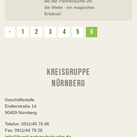
bei der Partnersuche um
die Wette - ein magisches
Erlebnis!
Zurück
‹
1
2
3
4
5
6
KREISGRUPPE
NÜRNBERG
Geschäftsstelle
Endterstraße 14
90459 Nürnberg
Telefon: 0911/45 76 06
Fax: 0911/44 79 26
info@bund-naturschutz-nbg.de