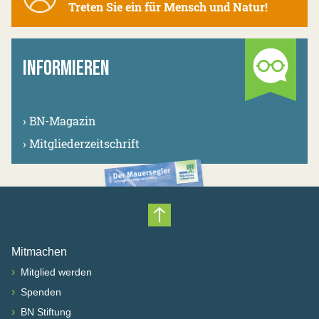
Treten Sie ein für Mensch und Natur!
INFORMIEREN
›
BN-Magazin
›
Mitgliederzeitschrift
Nach oben scrollen
Mitmachen
›
Mitglied werden
›
Spenden
›
BN Stiftung