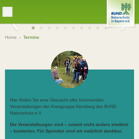
Home
›
Termine
Hier finden Sie eine Übersicht aller kommenden
Veranstaltungen der Kreisgruppe Nürnberg des BUND
Naturschutz e.V.
Die Veranstaltungen sind – soweit nicht anders erwähnt
– kostenlos. Für Spenden sind wir natürlich dankbar.