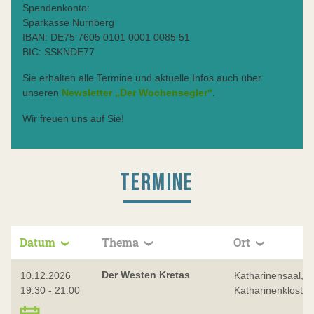
Spendenkonto:
Sparkasse Nürnberg
IBAN: DE75 7605 0101 0001 0085 51
BIC: SSKNDE77
Sie erhalten alle Termine und aktuelle Infos auch über
unseren
Newsletter „Der Wochensegler“
.
Wir freuen uns auf Sie!
TERMINE
Datum
Thema
Ort
Der Westen Kretas
10.12.2026
Katharinensaal, 
19:30 - 21:00
Katharinenkloster