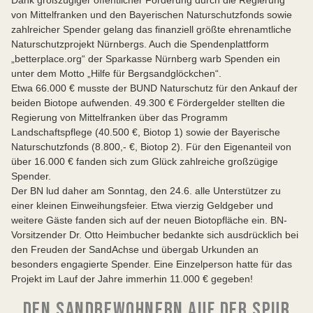
Dank großzügiger öffentlicher Förderung durch die Regierung
von Mittelfranken und den Bayerischen Naturschutzfonds sowie
zahlreicher Spender gelang das finanziell größte ehrenamtliche
Naturschutzprojekt Nürnbergs. Auch die Spendenplattform
„betterplace.org“ der Sparkasse Nürnberg warb Spenden ein
unter dem Motto „Hilfe für Bergsandglöckchen“.
Etwa 66.000 € musste der BUND Naturschutz für den Ankauf der
beiden Biotope aufwenden. 49.300 € Fördergelder stellten die
Regierung von Mittelfranken über das Programm
Landschaftspflege (40.500 €, Biotop 1) sowie der Bayerische
Naturschutzfonds (8.800,- €, Biotop 2). Für den Eigenanteil von
über 16.000 € fanden sich zum Glück zahlreiche großzügige
Spender.
Der BN lud daher am Sonntag, den 24.6. alle Unterstützer zu
einer kleinen Einweihungsfeier. Etwa vierzig Geldgeber und
weitere Gäste fanden sich auf der neuen Biotopfläche ein. BN-
Vorsitzender Dr. Otto Heimbucher bedankte sich ausdrücklich bei
den Freuden der SandAchse und übergab Urkunden an
besonders engagierte Spender. Eine Einzelperson hatte für das
Projekt im Lauf der Jahre immerhin 11.000 € gegeben!
DEN SANDBEWOHNERN AUF DER SPUR