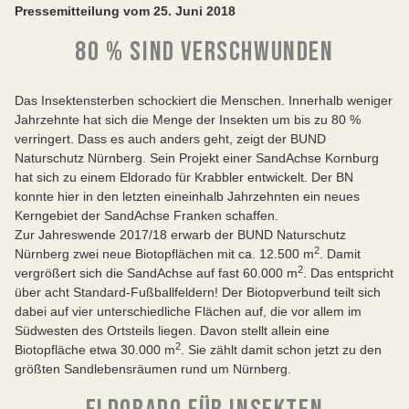
Pressemitteilung vom 25. Juni 2018
80 % SIND VERSCHWUNDEN
Das Insektensterben schockiert die Menschen. Innerhalb weniger
Jahrzehnte hat sich die Menge der Insekten um bis zu 80 %
verringert. Dass es auch anders geht, zeigt der BUND
Naturschutz Nürnberg. Sein Projekt einer SandAchse Kornburg
hat sich zu einem Eldorado für Krabbler entwickelt. Der BN
konnte hier in den letzten eineinhalb Jahrzehnten ein neues
Kerngebiet der SandAchse Franken schaffen.
Zur Jahreswende 2017/18 erwarb der BUND Naturschutz
2
Nürnberg zwei neue Biotopflächen mit ca. 12.500 m
. Damit
2
vergrößert sich die SandAchse auf fast 60.000 m
. Das entspricht
über acht Standard-Fußballfeldern! Der Biotopverbund teilt sich
dabei auf vier unterschiedliche Flächen auf, die vor allem im
Südwesten des Ortsteils liegen. Davon stellt allein eine
2
Biotopfläche etwa 30.000 m
. Sie zählt damit schon jetzt zu den
größten Sandlebensräumen rund um Nürnberg.